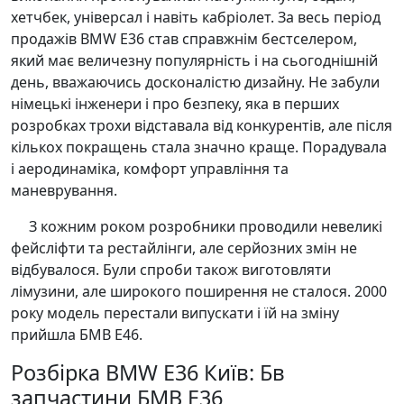
хетчбек, універсал і навіть кабріолет. За весь період
продажів BMW E36 став справжнім бестселером,
який має величезну популярність і на сьогоднішній
день, вважаючись досконалістю дизайну. Не забули
німецькі інженери і про безпеку, яка в перших
розробках трохи відставала від конкурентів, але після
кількох покращень стала значно краще. Порадувала
і аеродинаміка, комфорт управління та
маневрування.
З кожним роком розробники проводили невеликі
фейсліфти та рестайлінги, але серйозних змін не
відбувалося. Були спроби також виготовляти
лімузини, але широкого поширення не сталося. 2000
року модель перестали випускати і їй на зміну
прийшла БМВ Е46.
Розбірка BMW E36 Київ: Бв
запчастини БМВ Е36