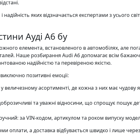
ідстані.
надійність яких відзначається експертами з усього світу,
стини Ауді А6 бу
ожного елемента, встановленого в автомобілях, але пога
талей. Наше розбирання Audi A6 допомагає всім бажаюч
антованою надійністю та перевіреною якістю.
иключно позитивні емоції:
і у величезному асортименті, де кожна з них має чудову я
доброзичливі та уважні відносини, що спрощує пошук д
учний: за VIN-кодом, артикулом та роком випуску модел
и оплати, а доставка відбувається швидко і лише через 