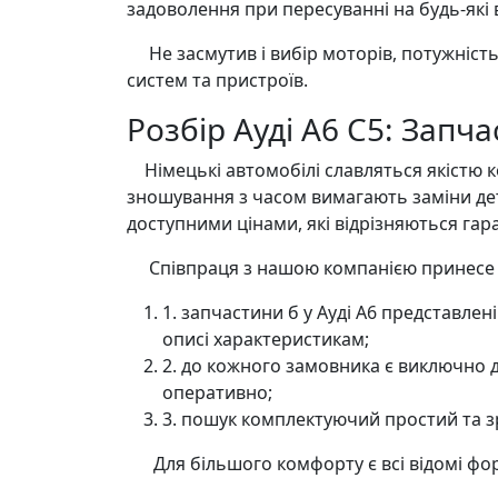
задоволення при пересуванні на будь-які в
Не засмутив і вибір моторів, потужність і 
систем та пристроїв.
Розбір Ауді А6 С5: Запча
Німецькі автомобілі славляться якістю к
зношування з часом вимагають заміни де
доступними цінами, які відрізняються гар
Співпраця з нашою компанією принесе в
1. запчастини б у Ауді А6 представлен
описі характеристикам;
2. до кожного замовника є виключно 
оперативно;
3. пошук комплектуючий простий та зр
Для більшого комфорту є всі відомі форм