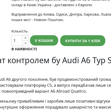
складі в Києві Україна - доставлені з Європи.
Відправлення до Києва, Одеси, Дніпра, Харкова, Льво
інших міст - Новою Поштою.
Кількість
У КОШИК
КУПИТИ ЗА 1 КЛIК
В НАЯВНОСТІ
т контролем бу Audi A6 Typ S6
i A6 другого покоління, був продемонстрований громадсь
ристовували платформу С5, а випуск передбачав лише се
повнопривідний варіант A6 Allroad Quattro.
ньому привабливим і заробив лише позитивні відгуки т
. Внутрішнє оформлення порадувало шикарністю та мак