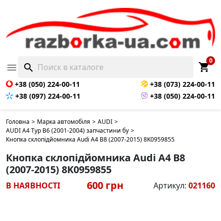
0
shopping_cart

search
+38 (050) 224-00-11
+38 (073) 224-00-11
+38 (097) 224-00-11
+38 (050) 224-00-11
Головна
>
Марка автомобіля
>
AUDI
>
AUDI A4 Typ B6 (2001-2004) запчастини бу
>
Кнопка склопідйомника Audi A4 B8 (2007-2015) 8K0959855
Кнопка склопідйомника Audi A4 B8
(2007-2015) 8K0959855
600 грн
В НАЯВНОСТІ
Артикул:
021160