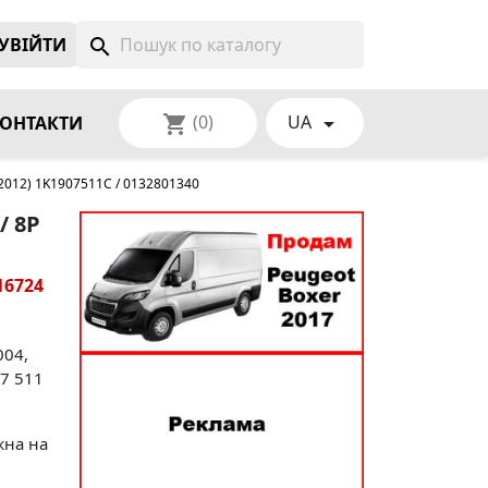
УВIЙТИ
search
(0)
UA
shopping_cart

ОНТАКТИ
-2012) 1K1907511C / 0132801340
/ 8P
16724
004,
07 511
жна на