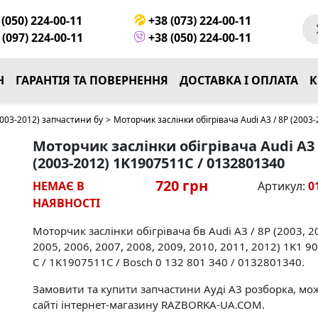
(050) 224-00-11
+38 (073) 224-00-11
(097) 224-00-11
+38 (050) 224-00-11
Н
ГАРАНТІЯ ТА ПОВЕРНЕННЯ
ДОСТАВКА І ОПЛАТА
К
2003-2012) запчастини бу
>
Моторчик заслінки обігрівача Audi A3 / 8P (2003
Моторчик заслінки обігрівача Audi A3 
(2003-2012) 1K1907511C / 0132801340
720 грн
НЕМАЄ В
Артикул:
0
НАЯВНОСТІ
Моторчик заслінки обігрівача бв Audi A3 / 8P (2003, 2
2005, 2006, 2007, 2008, 2009, 2010, 2011, 2012) 1K1 9
C / 1K1907511C / Bosch 0 132 801 340 / 0132801340.
Замовити та купити запчастини Ауді А3 розборка, мо
сайті інтернет-магазину RAZBORKA-UA.COM.