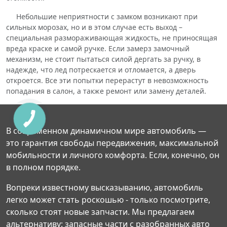
Небольшие неприятности с замком возникают при
сильных морозах, но и в этом случае есть выход –
специальная размораживающая жидкость, не приносящая
вреда краске и самой ручке. Если замерз замочный
механизм, не стоит пытаться силой дергать за ручку, в
надежде, что лед потрескается и отломается, а дверь
откроется. Все эти попытки перерастут в невозможность
попадания в салон, а также ремонт или замену деталей.
В современном динамичном мире автомобиль —
это гарантия свободы передвижения, максимальной
мобильности и личного комфорта. Если, конечно, он
в полном порядке.
Вопреки известному высказыванию, автомобиль
легко может стать роскошью - только посмотрите,
сколько стоят новые запчасти. Мы предлагаем
альтернативу: запасные части с разобранных авто