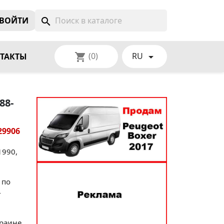
ВОЙТИ
search
(0)
RU
shopping_cart

ТАКТЫ
88-
29906
1990,
 по
-
краине