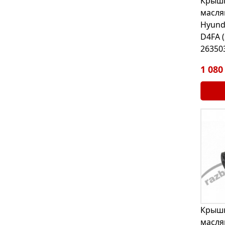
Крышк
масля
Hyunda
D4FA (
26350
1 080
Крышк
масля