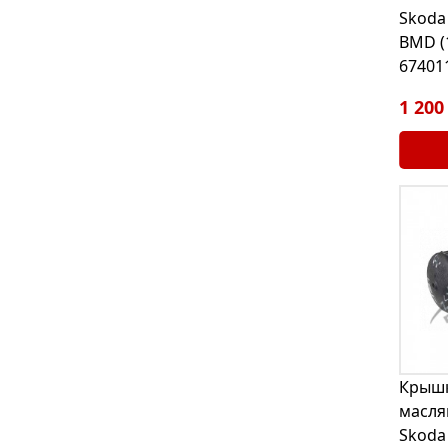
Skoda 
BMD (
67401
1 200
Крышк
масля
Skoda 