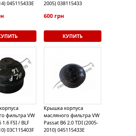
14) 045115433E
2005) 038115433
рн
600 грн
КУПИТЬ
КУПИТЬ
корпуса
Крышка корпуса
го фильтра VW
масляного фильтра VW
 1.6 FSI / BLF
Passat B6 2.0 TDI (2005-
10) 03C115403F
2010) 045115433E