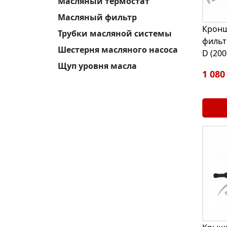
Масляный термостат
Масляный фильтр
Кронш
Трубки масляной системы
фильтр
Шестерня масляного насоса
D (200
Щуп уровня масла
1 080