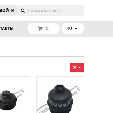
ВОЙТИ
search
(0)
RU
shopping_cart

ТАКТЫ
20