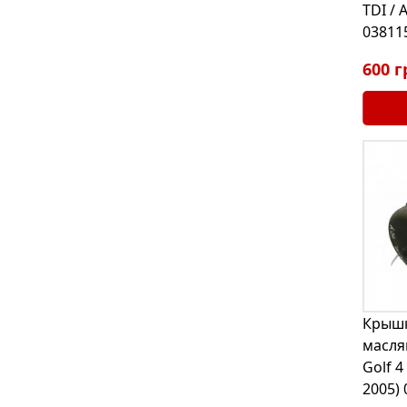
TDI / 
03811
600 г
Крышк
масля
Golf 4
2005)