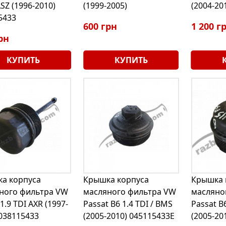
ASZ (1996-2010)
(1999-2005)
(2004-20
5433
600 грн
1 200 г
рн
КУПИТЬ
КУПИТЬ
а корпуса
Крышка корпуса
Крышка 
ного фильтра VW
масляного фильтра VW
масляно
 1.9 TDI AXR (1997-
Passat B6 1.4 TDI / BMS
Passat B6
 038115433
(2005-2010) 045115433E
(2005-20