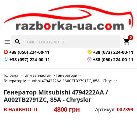
0
shopping_cart

search
+38 (050) 224-00-11
+38 (073) 224-00-11
+38 (097) 224-00-11
+38 (050) 224-00-11
Головна
>
Типи запчастин
>
Генератори
>
Генератор Mitsubishi 4794222AA / A002TB2791ZC, 85А - Chrysler
Генератор Mitsubishi 4794222AA /
A002TB2791ZC, 85А - Chrysler
4800 грн
В НАЯВНОСТІ
Артикул:
002399