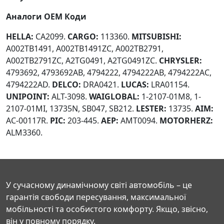
Аналоги OEM Коди
HELLA:
CA2099.
CARGO:
113360.
MITSUBISHI:
A002TB1491, A002TB1491ZC, A002TB2791,
A002TB2791ZC, A2TG0491, A2TG0491ZC.
CHRYSLER:
4793692, 4793692AB, 4794222, 4794222AB, 4794222AC,
4794222AD.
DELCO:
DRA0421.
LUCAS:
LRA01154.
UNIPOINT:
ALT-3098.
WAIGLOBAL:
1-2107-01M8, 1-
2107-01MI, 13735N, SB047, SB212.
LESTER:
13735.
AIM:
AC-00117R.
PIC:
203-445.
AEP:
AMT0094.
MOTORHERZ:
ALM3360.
У сучасному динамічному світі автомобіль – це
гарантія свободи пересування, максимальної
мобільності та особистого комфорту. Якщо, звісно,
він у повному порядку.