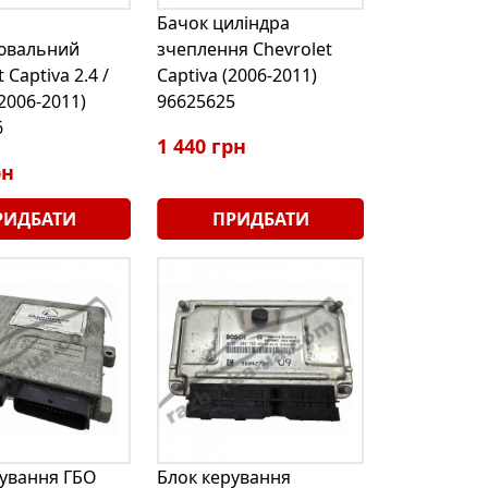
Бачок циліндра
ювальний
зчеплення Chevrolet
 Captiva 2.4 /
Captiva (2006-2011)
2006-2011)
96625625
6
1 440 грн
рн
РИДБАТИ
ПРИДБАТИ
рування ГБО
Блок керування