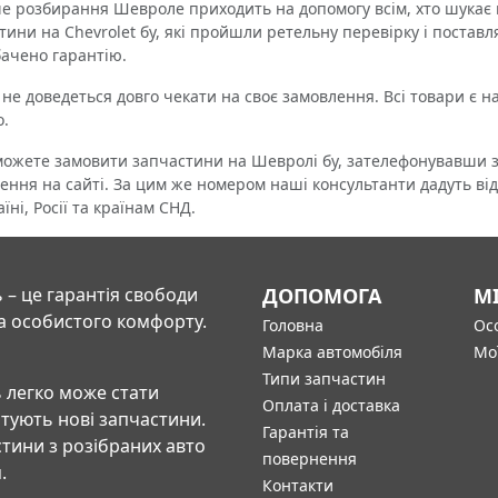
озбирання Шевроле приходить на допомогу всім, хто шукає не
тини на Chevrolet бу, які пройшли ретельну перевірку і поставл
ачено гарантію.
 доведеться довго чекати на своє замовлення. Всі товари є на 
.
ете замовити запчастини на Шевролі бу, зателефонувавши за
ення на сайті. За цим же номером наші консультанти дадуть від
їні, Росії та країнам СНД.
 – це гарантія свободи
ДОПОМОГА
М
а особистого комфорту.
Головна
Осо
Марка автомобіля
Мо
Типи запчастин
 легко може стати
Оплата і доставка
штують нові запчастини.
Гарантія та
тини з розібраних авто
повернення
.
Контакти