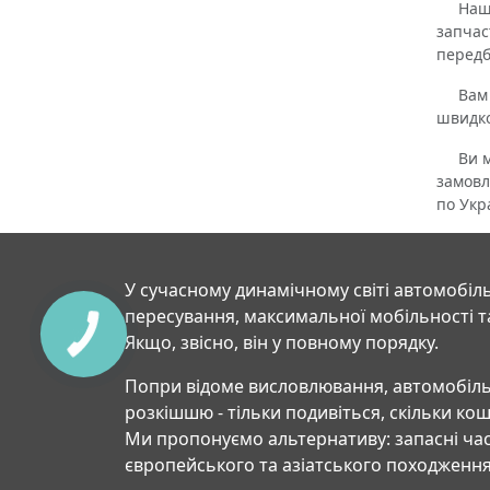
Наше р
запчас
передб
Вам не
швидко
Ви мож
замовл
по Укра
У сучасному динамічному світі автомобіль
пересування, максимальної мобільності т
Якщо, звісно, він у повному порядку.
Попри відоме висловлювання, автомобіль
розкішшю - тільки подивіться, скільки ко
Ми пропонуємо альтернативу: запасні час
європейського та азіатського походження