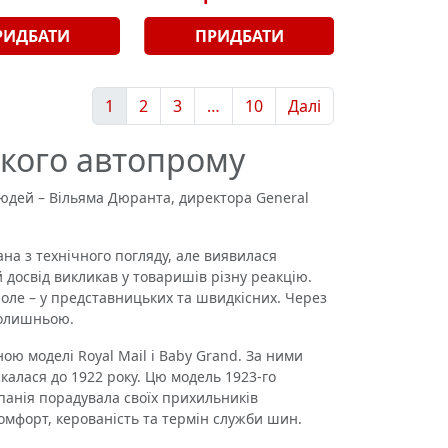
РИДБАТИ
ПРИДБАТИ
1
2
3
…
10
Далі
ького автопрому
людей – Вільяма Дюранта, директора General
на з технічного погляду, але виявилася
 досвід викликав у товаришів різну реакцію.
оле – у представницьких та швидкісних. Через
колишньою.
ю моделі Royal Mail і Baby Grand. За ними
калася до 1922 року. Цю модель 1923-го
мпанія порадувала своїх прихильників
омфорт, керованість та термін служби шин.