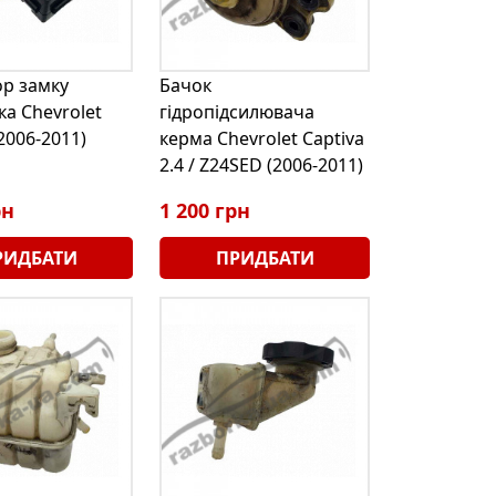
ор замку
Бачок
а Chevrolet
гідропідсилювача
(2006-2011)
керма Chevrolet Captiva
1
2.4 / Z24SED (2006-2011)
рн
1 200 грн
РИДБАТИ
ПРИДБАТИ