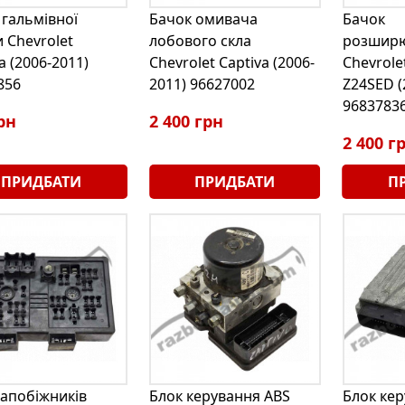
 гальмівної
Бачок омивача
Бачок
 Chevrolet
лобового скла
розшир
a (2006-2011)
Chevrolet Captiva (2006-
Chevrolet
856
2011) 96627002
Z24SED (
9683783
рн
2 400 грн
2 400 г
ПРИДБАТИ
ПРИДБАТИ
П
запобіжників
Блок керування ABS
Блок ке