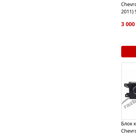
Chevro
2011)
3 000
Блок 
Chevro