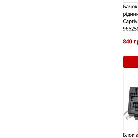
Бачок
рідини
Captiv
96625
840 г
Блок 