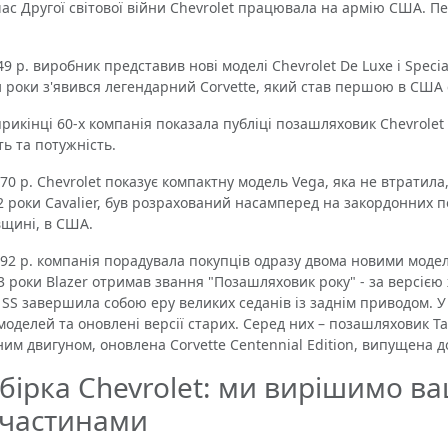
с Другої світової війни Chevrolet працювала на армію США. П
 р. виробник представив нові моделі Chevrolet De Luxe і Special,
 роки з'явився легендарний Corvette, який став першою в СШ
інці 60-х компанія показала публіці позашляховик Chevrolet Bl
ть та потужність.
 р. Chevrolet показує компактну модель Vega, яка не втратила
2 роки Cavalier, був розрахований насамперед на закордонних по
вщині, в США.
 р. компанія порадувала покупців одразу двома новими моделя
3 роки Blazer отримав звання "Позашляховик року" - за версією
 SS завершила собою еру великих седанів із заднім приводом. У 
моделей та оновлені версії старих. Серед них – позашляховик Ta
ним двигуном, оновлена ​​Corvette Centennial Edition, випущена 
бірка Chevrolet: ми вирішимо в
пчастинами