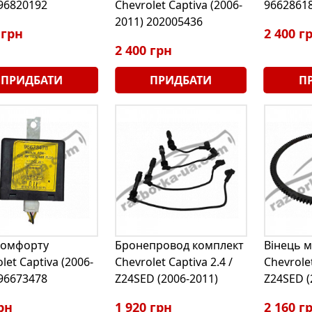
 96820192
Chevrolet Captiva (2006-
9662861
2011) 202005436
 грн
2 400 г
2 400 грн
ПРИДБАТИ
ПРИДБАТИ
П
комфорту
Бронепровод комплект
Вінець 
let Captiva (2006-
Chevrolet Captiva 2.4 /
Chevrolet
 96673478
Z24SED (2006-2011)
Z24SED (
рн
1 920 грн
2 160 г