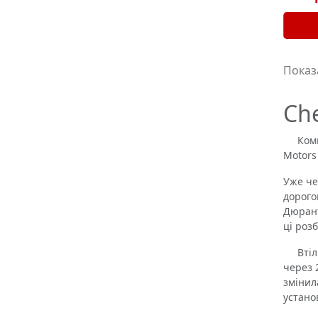
Показа
Ch
Компан
Motors
Уже че
дорого
Дюрант
ці роз
Втілюю
через 
змінил
устано