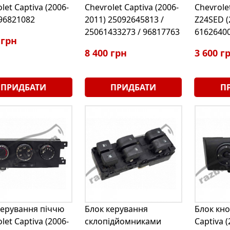
let Captiva (2006-
Chevrolet Captiva (2006-
Chevrolet
 96821082
2011) 25092645813 /
Z24SED (
25061433273 / 96817763
6162640
 грн
8 400 грн
3 600 г
ПРИДБАТИ
ПРИДБАТИ
П
керування піччю
Блок керування
Блок кно
let Captiva (2006-
склопідйомниками
Captiva 