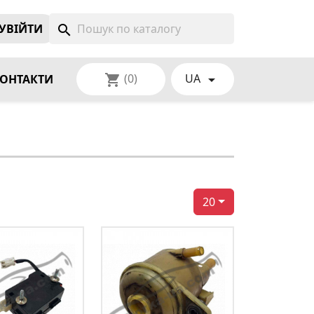
УВIЙТИ
search
(0)
UA
shopping_cart

ОНТАКТИ
20