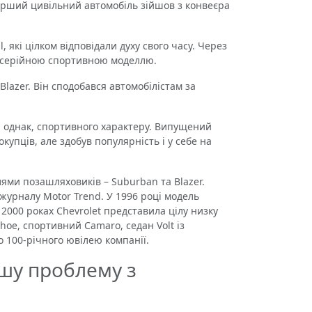
ерший цивільний автомобіль зійшов з конвеєра
 які цілком відповідали духу свого часу. Через
А серійною спортивною моделлю.
azer. Він сподобався автомобілістам за
, однак, спортивного характеру. Випущений
купців, але здобув популярність і у себе на
ми позашляховиків – Suburban та Blazer.
 журналу Motor Trend. У 1996 році модель
2000 роках Chevrolet представила цілу низку
hoe, спортивний Camaro, седан Volt із
до 100-річного ювілею компанії.
ашу проблему з