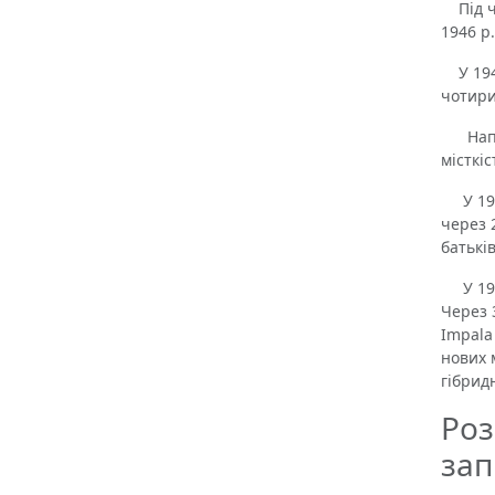
Під ча
1946 р.
У 1949
чотири
Наприк
місткіс
У 1970
через 
батькі
У 1992
Через 
Impala
нових 
гібрид
Роз
за