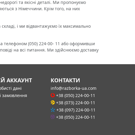
дорогі та якісні деталі. Ми пропонуємо
яються з Німеччини. Крім того, на них
складі, і ми відвантажуємо їх максимально
 телефоном (050) 224-00- 11 або оформивши
повіді на всі питання. Ми здійснюємо доставку
ІЙ АККАУНТ
КОНТАКТИ
бисті дані
info@razborka-ua.com
ї замовлення
+38 (050) 224-00-11
+38 (073) 224-00-11
+38 (097) 224-00-11
+38 (050) 224-00-11