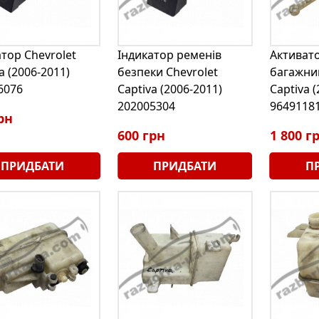
атор Chevrolet
Індикатор ременів
Активат
a (2006-2011)
безпеки Chevrolet
багажник
6076
Captiva (2006-2011)
Captiva 
202005304
9649118
рн
600 грн
1 800 г
ПРИДБАТИ
ПРИДБАТИ
П