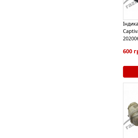
Індик
Captiv
20200
600 г