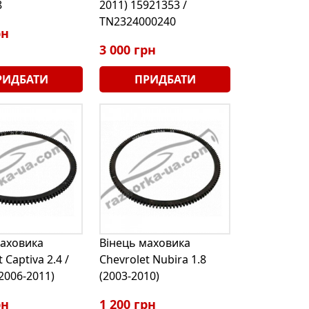
8
2011) 15921353 /
TN2324000240
рн
3 000 грн
РИДБАТИ
ПРИДБАТИ
маховика
Вінець маховика
 Captiva 2.4 /
Chevrolet Nubira 1.8
2006-2011)
(2003-2010)
рн
1 200 грн