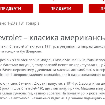
ПРИДБАТИ
ПРИДБАТИ
П
но 1-20 з 181 товарів
evrolet – класика американс
ія Chevrolet з'явилася в 1911 р. в результаті співпраці двох 
 та гонщика Луї Шевроле.
рез рік з'явилася перша модель Classic-Six. Машина була непога
ю багатьом покупців, тому великий попит не користувалася. Цей
 бачив перспективу у дешевих та масових автомобілях. А Шевр
біжності Шевроле залишив компанію, але її назва залишилася 
чи своє бачення, Дюрант випускає в 1914 р. 2 доступні за ціно
2 роки пішов Chevrolet-490, що став популярним. Машина випус
а більш сучасна, під назвою Superior. На початку 30- х років ко
вкою на автомобілі незалежної підвіски. Це значно підвищило к