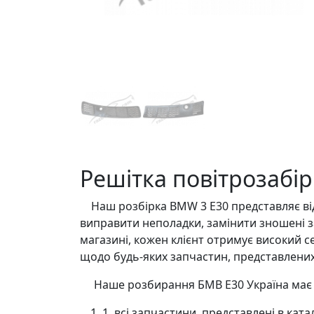
Решітка повітрозабір
Наш розбірка BMW 3 E30 представляє від
виправити неполадки, замінити зношені з
магазині, кожен клієнт отримує високий с
щодо будь-яких запчастин, представлених 
Наше розбирання БМВ Е30 Україна має т
1. всі запчастини, представлені в ка