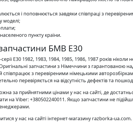
люється і поповнюється завдяки співпраці з перевірен
у моделі;
оплати;
 населеного пункту країни.
озапчастини БМВ Е30
ії E30 1982, 1983, 1984, 1985, 1986, 1987 років ніколи
. Оригінальні запчастини з Німеччини з гарантованою н
й співпрацює з перевіреними німецькими авторозбіркам
етельно перевіряється на відсутність дефектів та пошко
а за прийнятними цінами у нас на сайті, де достатньо
ти на Viber: +380502240011. Якщо запчастини не підійш
менеджерами.
ися у нас на сайті інтернет-магазину razborka-ua.com. Д