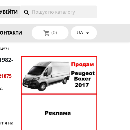
УВIЙТИ
search
(0)
UA
shopping_cart

ОНТАКТИ
904571
1982-
21875
2,
нтія на