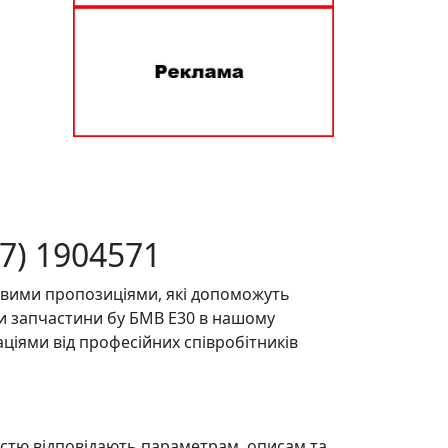
7) 1904571
авими пропозиціями, які допоможуть
чи запчастини бу БМВ Е30 в нашому
ціями від професійних співробітників
ністю відповідають параметрам, описам та