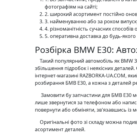
фотографіям на сайті;
2. широкий асортимент постійно онов
3. найменуванню або за роком випуск
4. різноманітність сучасних способів 
5. оперативна доставка до будь-якого
Розбірка BMW E30: Авт
Такий популярний автомобіль як BMW 3-сер
збільшення підробок і неякісних деталей
інтернет-магазині RAZBORKA-UA.COM, яки
розбирання БМВ Е30, а кожна з деталей р
Замовити бу запчастини для БМВ Е30 можн
лише звернутися за телефоном або написа
повернути або обміняти, зв'язавшись із 
Оригінальні фото зі складу можна подивит
асортимент деталей.