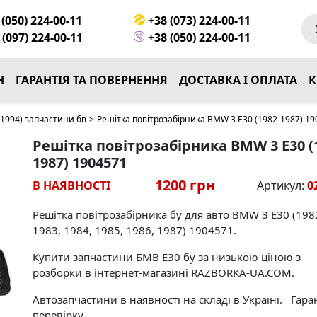
(050) 224-00-11
+38 (073) 224-00-11
(097) 224-00-11
+38 (050) 224-00-11
Н
ГАРАНТІЯ ТА ПОВЕРНЕННЯ
ДОСТАВКА І ОПЛАТА
К
1994) запчастини бв
>
Решітка повітрозабірника BMW 3 E30 (1982-1987) 1
Решітка повітрозабірника BMW 3 E30 (
1987) 1904571
1200 грн
В НАЯВНОСТІ
Артикул:
0
Решітка повітрозабірника бу для авто BMW 3 E30 (198
1983, 1984, 1985, 1986, 1987) 1904571.
Купити запчастини БМВ Е30 бу за низькою ціною з
розборки в інтернет-магазині RAZBORKA-UA.COM.
Автозапчастини в наявності на складі в Україні. Гара
перевірку.