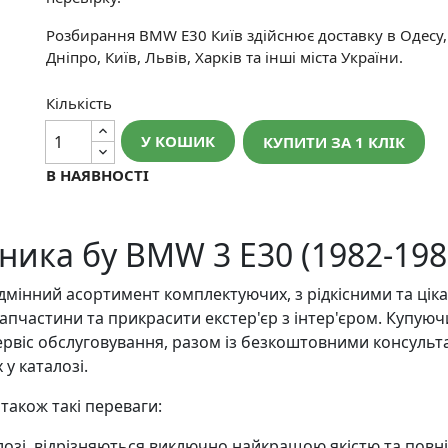
Розбирання BMW E30 Київ здійснює доставку в Одесу,
Дніпро, Київ, Львів, Харків та інші міста України.
Кількість
У КОШИК
КУПИТИ ЗА 1 КЛIК
В НАЯВНОСТІ
ника бу BMW 3 E30 (1982-198
мінний асортимент комплектуючих, з рідкісними та цік
апчастини та прикрасити екстер'єр з інтер'єром. Купую
ервіс обслуговування, разом із безкоштовними консульта
у каталозі.
акож такі переваги:
талозі, відрізняються виключно найкращою якістю та пов