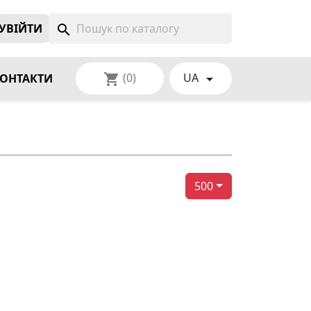
УВIЙТИ
search
(0)
UA
shopping_cart

ОНТАКТИ
500